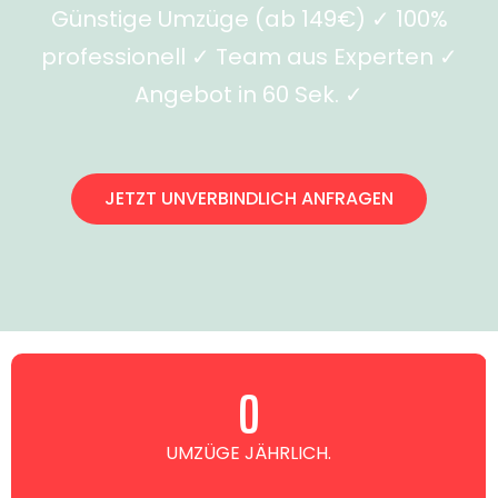
Günstige Umzüge (ab 149€) ✓ 100%
professionell ✓ Team aus Experten ✓
Angebot in 60 Sek. ✓
JETZT UNVERBINDLICH ANFRAGEN
0
UMZÜGE JÄHRLICH.