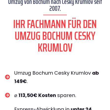
Umzug von Bochum nach Cesky Krumlov seit
2007.
IHR FACHMANN FÜR DEN
UMZUG BOCHUM CESKY
KRUMLOV
Umzug Bochum Cesky Krumlov
ab
149€
.
⌀
113,50€ Kosten
sparen.
Express-Abwicklung in
unter 24