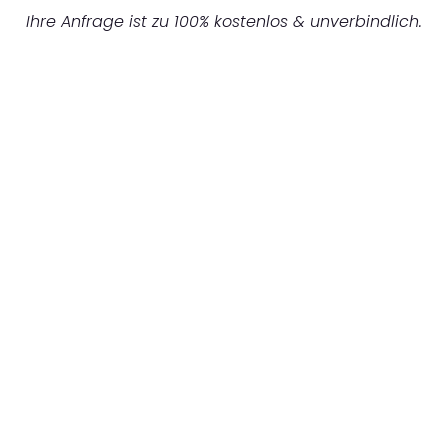
Ihre Anfrage ist zu 100% kostenlos & unverbindlich.
UNVERBINDLICHES ANGEBOT IN
UNTER 60 SEKUNDEN
:
Machen Sie sich bereit für einen
reibungslosen & sorgenfreien Umzug in
Bochum: Erleben Sie, wie unser Expertenteam
Ihren Umzug schnell, sicher und effizient
gestaltet. Lassen Sie uns den schweren Teil
übernehmen & freuen Sie sich auf einen
entspannten und kostengünstigen Servive!