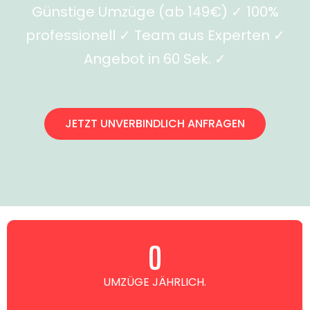
Günstige Umzüge (ab 149€) ✓ 100%
professionell ✓ Team aus Experten ✓
Angebot in 60 Sek. ✓
JETZT UNVERBINDLICH ANFRAGEN
0
UMZÜGE JÄHRLICH.