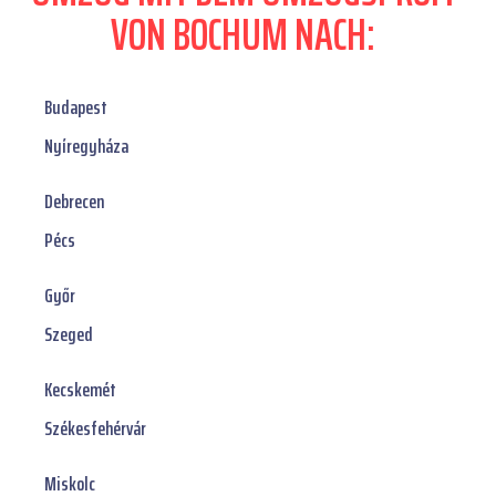
VON BOCHUM NACH:
Budapest
Nyíregyháza
Debrecen
Pécs
Győr
Szeged
Kecskemét
Székesfehérvár
Miskolc