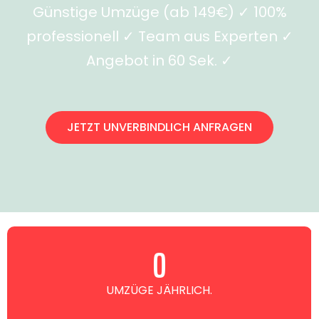
Günstige Umzüge (ab 149€) ✓ 100%
professionell ✓ Team aus Experten ✓
Angebot in 60 Sek. ✓
JETZT UNVERBINDLICH ANFRAGEN
0
UMZÜGE JÄHRLICH.