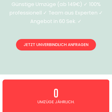
Günstige Umzüge (ab 149€) ✓ 100%
professionell ✓ Team aus Experten ✓
Angebot in 60 Sek. ✓
JETZT UNVERBINDLICH ANFRAGEN
0
UMZÜGE JÄHRLICH.