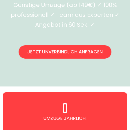
Günstige Umzüge (ab 149€) ✓ 100%
professionell ✓ Team aus Experten ✓
Angebot in 60 Sek. ✓
JETZT UNVERBINDLICH ANFRAGEN
0
UMZÜGE JÄHRLICH.