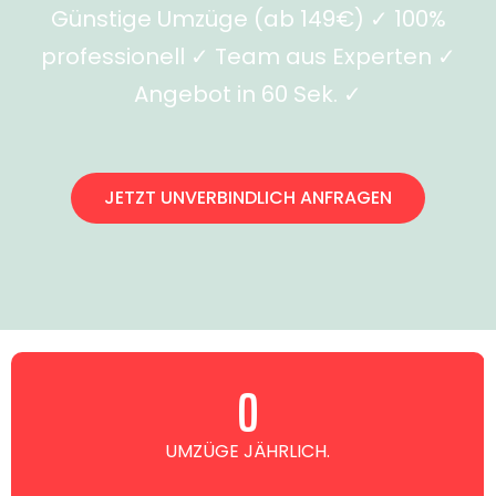
Günstige Umzüge (ab 149€) ✓ 100%
professionell ✓ Team aus Experten ✓
Angebot in 60 Sek. ✓
JETZT UNVERBINDLICH ANFRAGEN
0
UMZÜGE JÄHRLICH.