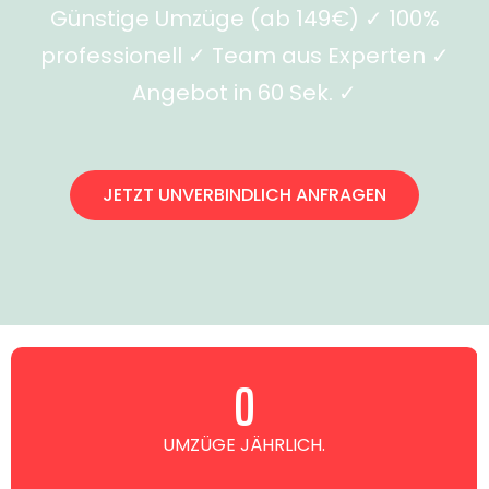
Günstige Umzüge (ab 149€) ✓ 100%
professionell ✓ Team aus Experten ✓
Angebot in 60 Sek. ✓
JETZT UNVERBINDLICH ANFRAGEN
0
UMZÜGE JÄHRLICH.