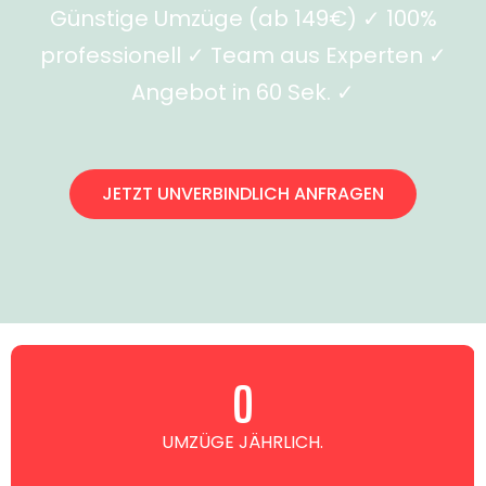
Günstige Umzüge (ab 149€) ✓ 100%
professionell ✓ Team aus Experten ✓
Angebot in 60 Sek. ✓
JETZT UNVERBINDLICH ANFRAGEN
0
UMZÜGE JÄHRLICH.