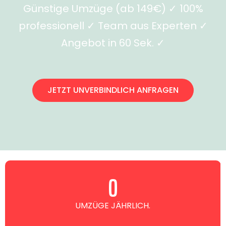
Günstige Umzüge (ab 149€) ✓ 100%
professionell ✓ Team aus Experten ✓
Angebot in 60 Sek. ✓
JETZT UNVERBINDLICH ANFRAGEN
0
UMZÜGE JÄHRLICH.