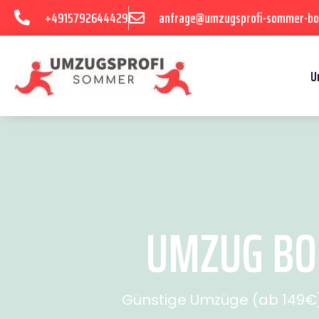
+4915792644429
anfrage@umzugsprofi-sommer-b
U
UMZUG BOC
Günstige Umzüge (ab 149€) 