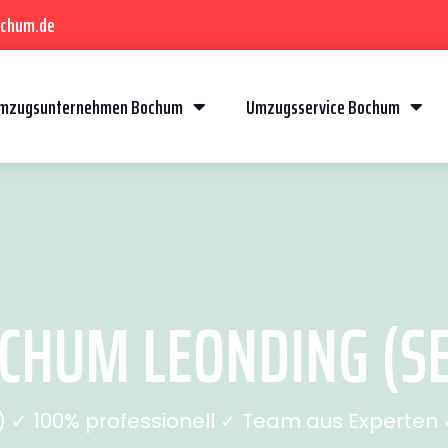
ochum.de
mzugsunternehmen Bochum
Umzugsservice Bochum
HUM LEONDING (SE
✓ 100% professionell ✓ Team aus Experten ✓