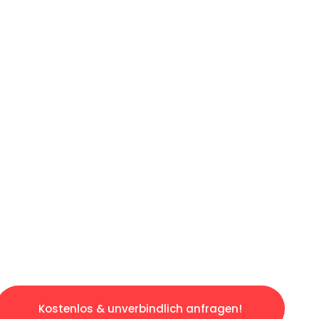
ICHES ANGEBOT IN
UNTER 60 S
slosen & sorgenfreien Umzug in Bochum: Erleb
taltet. Lassen Sie uns den schweren Teil übe
tspannten und kostengünstigen Servive!
Kostenlos & unverbindlich anfragen!