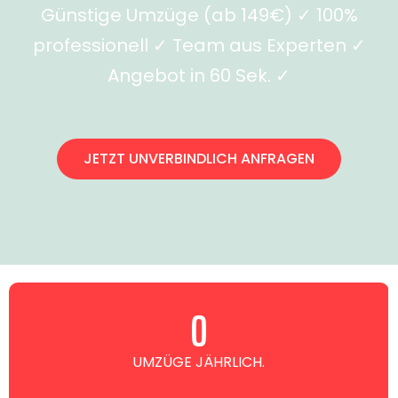
Günstige Umzüge (ab 149€) ✓ 100%
professionell ✓ Team aus Experten ✓
Angebot in 60 Sek. ✓
JETZT UNVERBINDLICH ANFRAGEN
0
UMZÜGE JÄHRLICH.