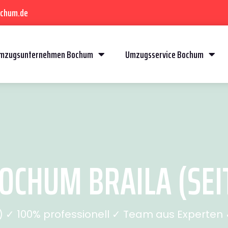
ochum.de
mzugsunternehmen Bochum
Umzugsservice Bochum
CHUM BRAILA (SEIT
✓ 100% professionell ✓ Team aus Experten ✓