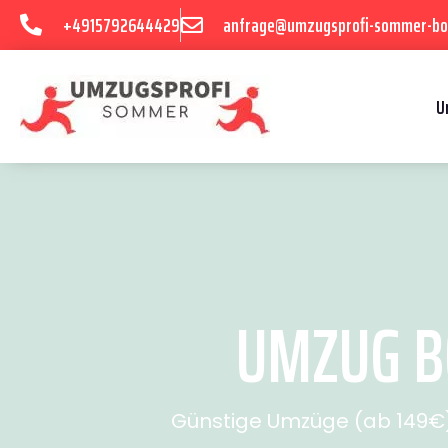
+4915792644429
anfrage@umzugsprofi-sommer-b
U
UMZUG BO
Günstige Umzüge (ab 149€) 