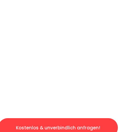
ICHES ANGEBOT IN
UNTER 60 S
slosen & sorgenfreien Umzug in Bochum: Erleb
taltet. Lassen Sie uns den schweren Teil übe
tspannten und kostengünstigen Servive!
Kostenlos & unverbindlich anfragen!