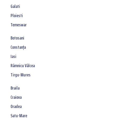
Galati
Ploiesti
Temeswar
Botosani
Constanța
Iasi
Râmnicu Vâlcea
Tirgu-Mures
Braila
Craiova
Oradea
Satu-Mare