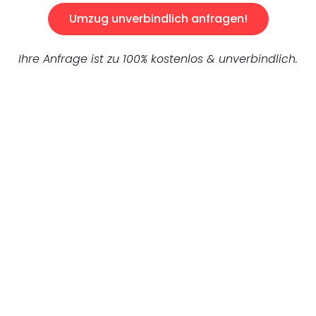
Umzug unverbindlich anfragen!
Ihre Anfrage ist zu 100% kostenlos & unverbindlich.
UNVERBINDLICHES ANGEBOT IN
UNTER 60 SEKUNDEN
:
Machen Sie sich bereit für einen
reibungslosen & sorgenfreien Umzug in
Bochum: Erleben Sie, wie unser Expertenteam
Ihren Umzug schnell, sicher und effizient
gestaltet. Lassen Sie uns den schweren Teil