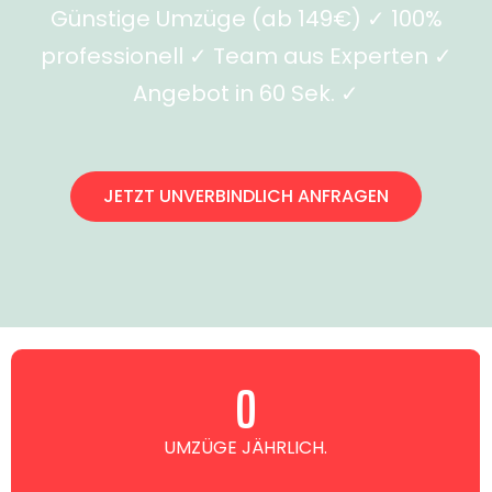
Günstige Umzüge (ab 149€) ✓ 100%
professionell ✓ Team aus Experten ✓
Angebot in 60 Sek. ✓
JETZT UNVERBINDLICH ANFRAGEN
0
UMZÜGE JÄHRLICH.