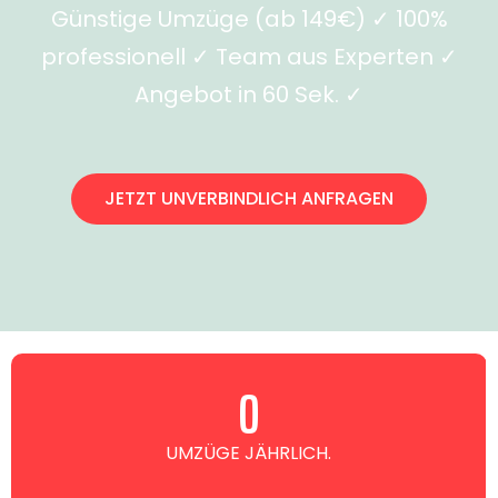
Günstige Umzüge (ab 149€) ✓ 100%
professionell ✓ Team aus Experten ✓
Angebot in 60 Sek. ✓
JETZT UNVERBINDLICH ANFRAGEN
0
UMZÜGE JÄHRLICH.