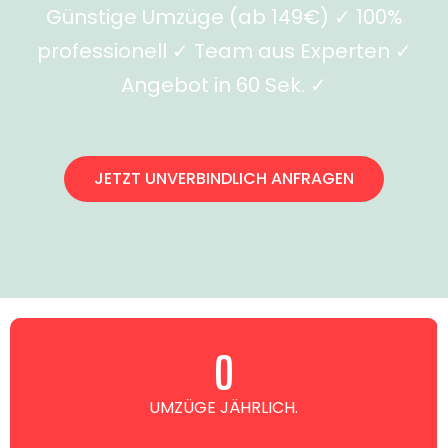
Günstige Umzüge (ab 149€) ✓ 100%
professionell ✓ Team aus Experten ✓
Angebot in 60 Sek. ✓
JETZT UNVERBINDLICH ANFRAGEN
0
UMZÜGE JÄHRLICH.