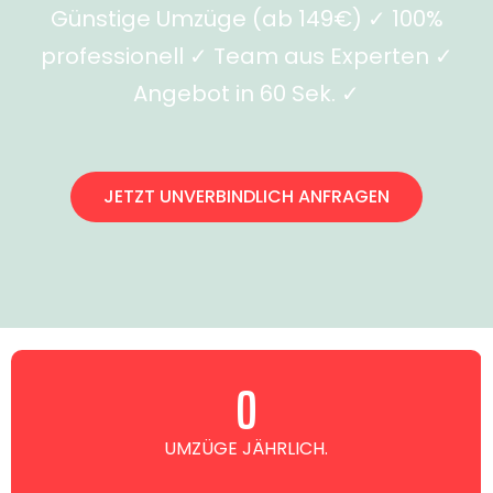
Günstige Umzüge (ab 149€) ✓ 100%
professionell ✓ Team aus Experten ✓
Angebot in 60 Sek. ✓
JETZT UNVERBINDLICH ANFRAGEN
0
UMZÜGE JÄHRLICH.