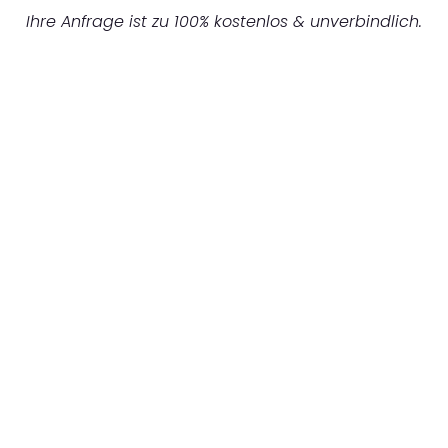
Ihre Anfrage ist zu 100% kostenlos & unverbindlich.
UNVERBINDLICHES ANGEBOT IN
UNTER 60 SEKUNDEN
:
Machen Sie sich bereit für einen
reibungslosen & sorgenfreien Umzug in
Bochum: Erleben Sie, wie unser Expertenteam
Ihren Umzug schnell, sicher und effizient
gestaltet. Lassen Sie uns den schweren Teil
übernehmen & freuen Sie sich auf einen
entspannten und kostengünstigen Servive!