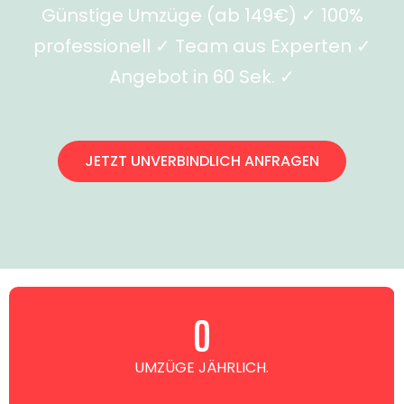
Günstige Umzüge (ab 149€) ✓ 100%
professionell ✓ Team aus Experten ✓
Angebot in 60 Sek. ✓
JETZT UNVERBINDLICH ANFRAGEN
0
UMZÜGE JÄHRLICH.