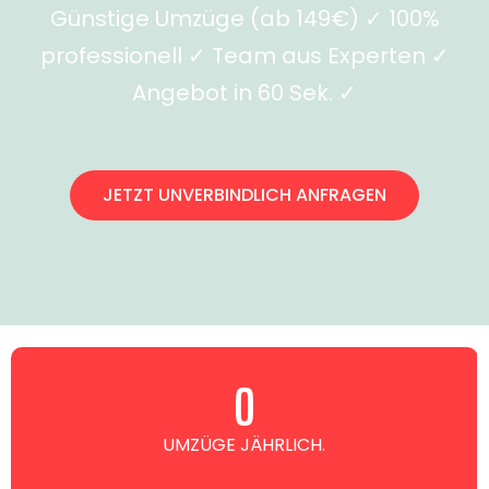
Günstige Umzüge (ab 149€) ✓ 100%
professionell ✓ Team aus Experten ✓
Angebot in 60 Sek. ✓
JETZT UNVERBINDLICH ANFRAGEN
0
UMZÜGE JÄHRLICH.