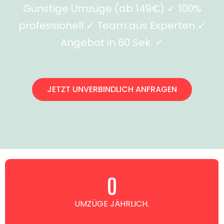
Günstige Umzüge (ab 149€) ✓ 100%
professionell ✓ Team aus Experten ✓
Angebot in 60 Sek. ✓
JETZT UNVERBINDLICH ANFRAGEN
0
UMZÜGE JÄHRLICH.