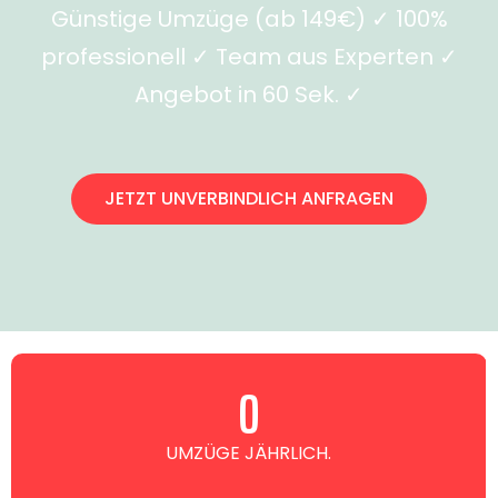
Günstige Umzüge (ab 149€) ✓ 100%
professionell ✓ Team aus Experten ✓
Angebot in 60 Sek. ✓
JETZT UNVERBINDLICH ANFRAGEN
0
UMZÜGE JÄHRLICH.