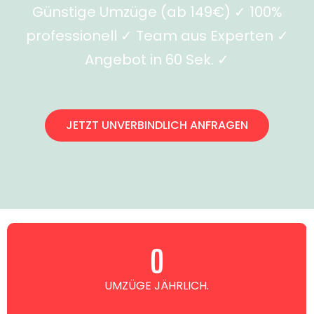
Günstige Umzüge (ab 149€) ✓ 100%
professionell ✓ Team aus Experten ✓
Angebot in 60 Sek. ✓
JETZT UNVERBINDLICH ANFRAGEN
0
UMZÜGE JÄHRLICH.