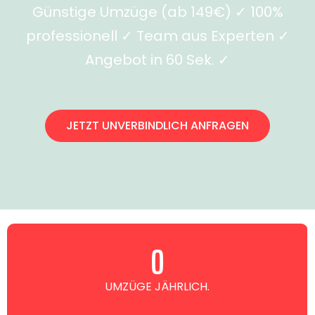
Günstige Umzüge (ab 149€) ✓ 100%
professionell ✓ Team aus Experten ✓
Angebot in 60 Sek. ✓
JETZT UNVERBINDLICH ANFRAGEN
0
UMZÜGE JÄHRLICH.