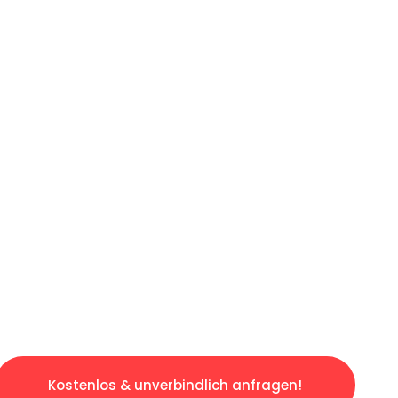
ICHES ANGEBOT IN
UNTER 60 S
slosen & sorgenfreien Umzug in Bochum: Erleb
taltet. Lassen Sie uns den schweren Teil übe
tspannten und kostengünstigen Servive!
Kostenlos & unverbindlich anfragen!