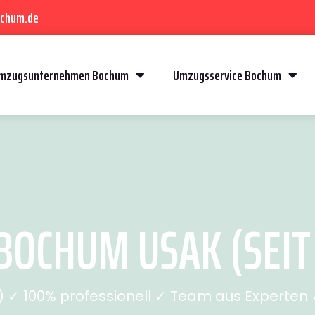
ochum.de
mzugsunternehmen Bochum
Umzugsservice Bochum
OCHUM USAK (SEIT
✓ 100% professionell ✓ Team aus Experten ✓