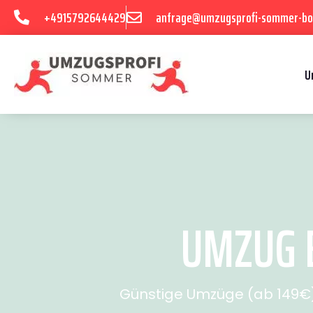
+4915792644429
anfrage@umzugsprofi-sommer-b
U
UMZUG B
Günstige Umzüge (ab 149€) 