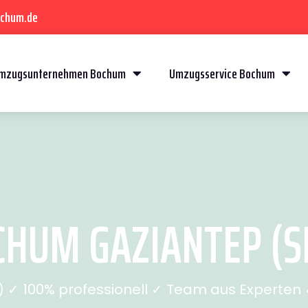
ochum.de
mzugsunternehmen Bochum
Umzugsservice Bochum
HUM GAZIANTEP (SE
✓ 100% professionell ✓ Team aus Experten ✓