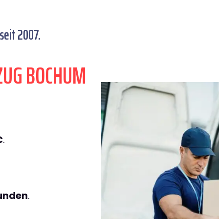
eit 2007.
ZUG BOCHUM
€
.
tunden
.