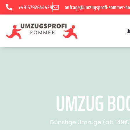
+4915792644429
anfrage@umzugsprofi-sommer-b
U
UMZUG BOC
Günstige Umzüge (ab 149€) 