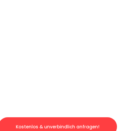
ICHES ANGEBOT IN
UNTER 60 S
slosen & sorgenfreien Umzug in Bochum: Erleb
taltet. Lassen Sie uns den schweren Teil übe
tspannten und kostengünstigen Servive!
Kostenlos & unverbindlich anfragen!