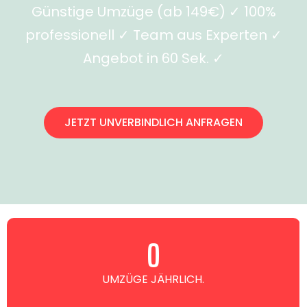
Günstige Umzüge (ab 149€) ✓ 100%
professionell ✓ Team aus Experten ✓
Angebot in 60 Sek. ✓
JETZT UNVERBINDLICH ANFRAGEN
0
UMZÜGE JÄHRLICH.