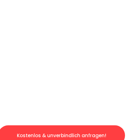
ICHES ANGEBOT IN
UNTER 60 S
slosen & sorgenfreien Umzug in Bochum: Erleb
taltet. Lassen Sie uns den schweren Teil übe
tspannten und kostengünstigen Servive!
Kostenlos & unverbindlich anfragen!