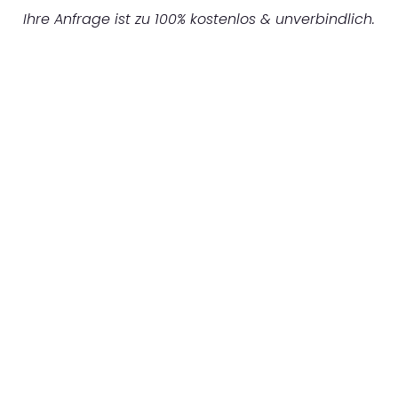
Ihre Anfrage ist zu 100% kostenlos & unverbindlich.
UNVERBINDLICHES ANGEBOT IN
UNTER 60 SEKUNDEN
:
Machen Sie sich bereit für einen
reibungslosen & sorgenfreien Umzug in
Bochum: Erleben Sie, wie unser Expertenteam
Ihren Umzug schnell, sicher und effizient
gestaltet. Lassen Sie uns den schweren Teil
übernehmen & freuen Sie sich auf einen
entspannten und kostengünstigen Servive!