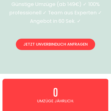
Günstige Umzüge (ab 149€) ✓ 100%
professionell ✓ Team aus Experten ✓
Angebot in 60 Sek. ✓
JETZT UNVERBINDLICH ANFRAGEN
0
UMZÜGE JÄHRLICH.