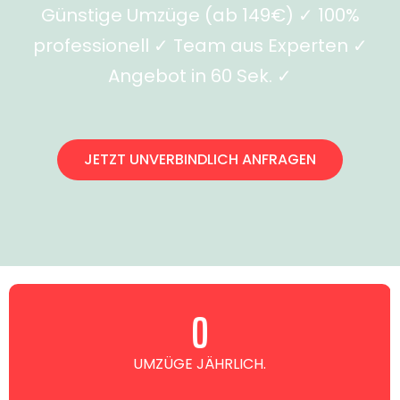
Günstige Umzüge (ab 149€) ✓ 100%
professionell ✓ Team aus Experten ✓
Angebot in 60 Sek. ✓
JETZT UNVERBINDLICH ANFRAGEN
0
UMZÜGE JÄHRLICH.