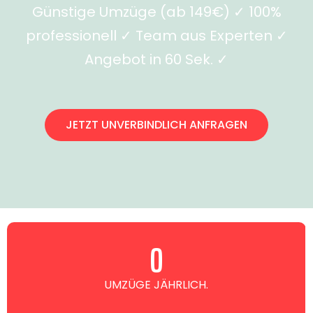
Günstige Umzüge (ab 149€) ✓ 100%
professionell ✓ Team aus Experten ✓
Angebot in 60 Sek. ✓
JETZT UNVERBINDLICH ANFRAGEN
0
UMZÜGE JÄHRLICH.