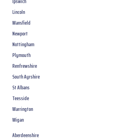
Ipswich
Lincoln
Mansfield
Newport
Nottingham
Plymouth
Renfrewshire
South Ayrshire
St Albans
Teesside
Warrington
Wigan
Aberdeenshire