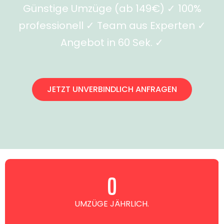
Günstige Umzüge (ab 149€) ✓ 100%
professionell ✓ Team aus Experten ✓
Angebot in 60 Sek. ✓
JETZT UNVERBINDLICH ANFRAGEN
0
UMZÜGE JÄHRLICH.