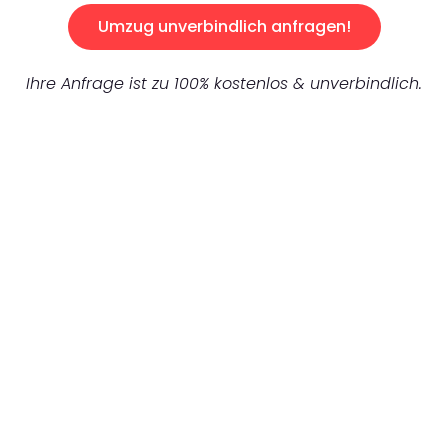
Umzug unverbindlich anfragen!
Ihre Anfrage ist zu 100% kostenlos & unverbindlich.
UNVERBINDLICHES ANGEBOT IN
UNTER 60 SEKUNDEN
:
Machen Sie sich bereit für einen
reibungslosen & sorgenfreien Umzug in
Bochum: Erleben Sie, wie unser Expertenteam
Ihren Umzug schnell, sicher und effizient
gestaltet. Lassen Sie uns den schweren Teil