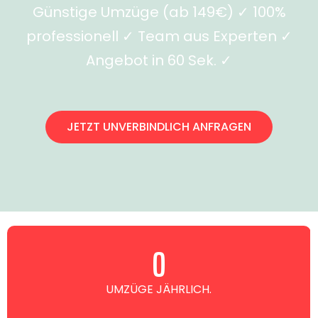
Günstige Umzüge (ab 149€) ✓ 100%
professionell ✓ Team aus Experten ✓
Angebot in 60 Sek. ✓
JETZT UNVERBINDLICH ANFRAGEN
0
UMZÜGE JÄHRLICH.