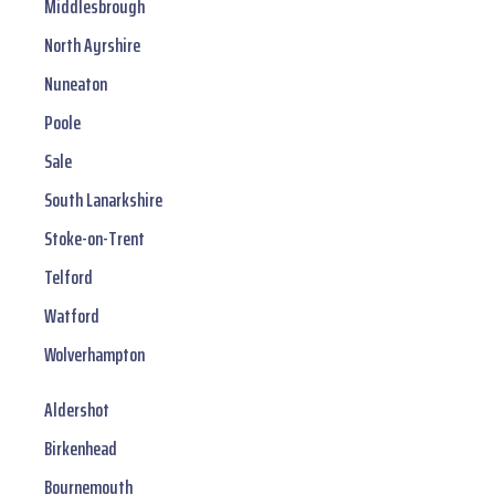
Middlesbrough
North Ayrshire
Nuneaton
Poole
Sale
South Lanarkshire
Stoke-on-Trent
Telford
Watford
Wolverhampton
Aldershot
Birkenhead
Bournemouth