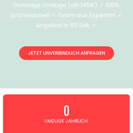
Günstige Umzüge (ab 149€) ✓ 100%
professionell ✓ Team aus Experten ✓
Angebot in 60 Sek. ✓
JETZT UNVERBINDLICH ANFRAGEN
0
UMZÜGE JÄHRLICH.