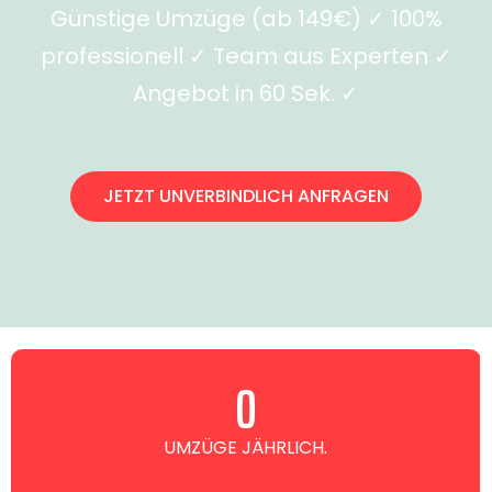
Günstige Umzüge (ab 149€) ✓ 100%
professionell ✓ Team aus Experten ✓
Angebot in 60 Sek. ✓
JETZT UNVERBINDLICH ANFRAGEN
0
UMZÜGE JÄHRLICH.