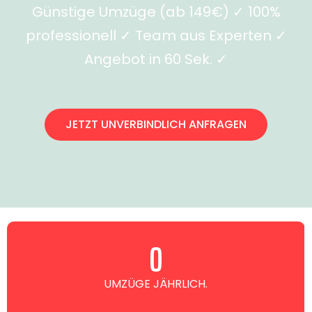
Günstige Umzüge (ab 149€) ✓ 100%
professionell ✓ Team aus Experten ✓
Angebot in 60 Sek. ✓
JETZT UNVERBINDLICH ANFRAGEN
0
UMZÜGE JÄHRLICH.