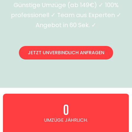
Günstige Umzüge (ab 149€) ✓ 100%
professionell ✓ Team aus Experten ✓
Angebot in 60 Sek. ✓
JETZT UNVERBINDLICH ANFRAGEN
0
UMZÜGE JÄHRLICH.