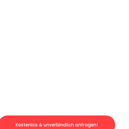
ICHES ANGEBOT IN
UNTER 60 S
slosen & sorgenfreien Umzug in Bochum: Erleb
taltet. Lassen Sie uns den schweren Teil übe
tspannten und kostengünstigen Servive!
Kostenlos & unverbindlich anfragen!