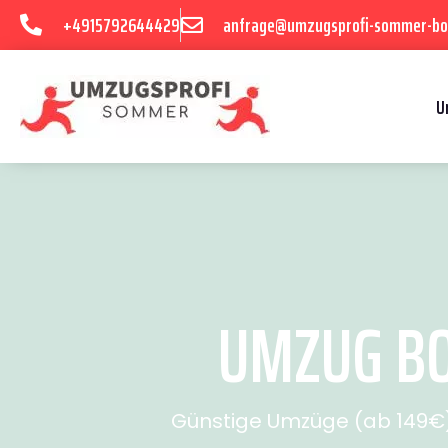
+4915792644429
anfrage@umzugsprofi-sommer-b
U
UMZUG BO
Günstige Umzüge (ab 149€) 