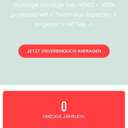
Günstige Umzüge (ab 149€) ✓ 100%
professionell ✓ Team aus Experten ✓
Angebot in 60 Sek. ✓
JETZT UNVERBINDLICH ANFRAGEN
0
UMZÜGE JÄHRLICH.