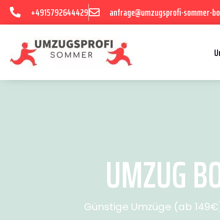
+4915792644429
anfrage@umzugsprofi-sommer-b
U
UMZUG BO
Günstige Umzüge (ab 149€) 