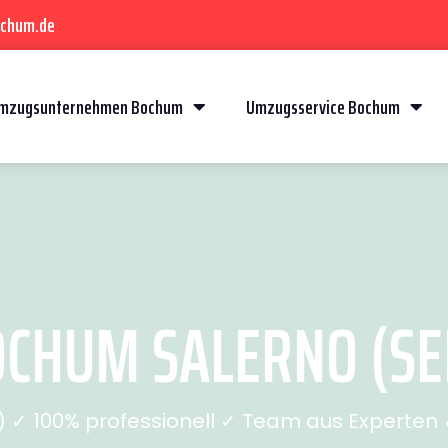
ochum.de
mzugsunternehmen Bochum
Umzugsservice Bochum
CHUM SALERNO (SEI
✓ 100% professionell ✓ Team aus Experten ✓