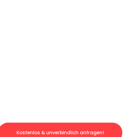
ICHES ANGEBOT IN
UNTER 60 S
slosen & sorgenfreien Umzug in Bochum: Erleb
taltet. Lassen Sie uns den schweren Teil übe
tspannten und kostengünstigen Servive!
Kostenlos & unverbindlich anfragen!