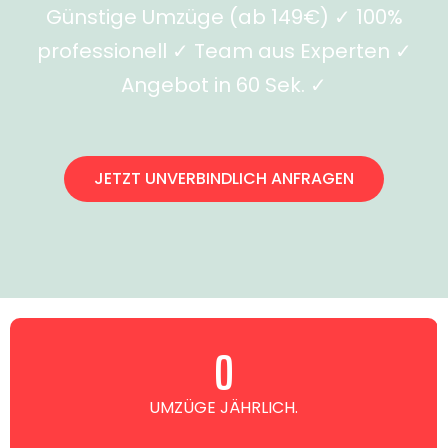
Günstige Umzüge (ab 149€) ✓ 100%
professionell ✓ Team aus Experten ✓
Angebot in 60 Sek. ✓
JETZT UNVERBINDLICH ANFRAGEN
0
UMZÜGE JÄHRLICH.