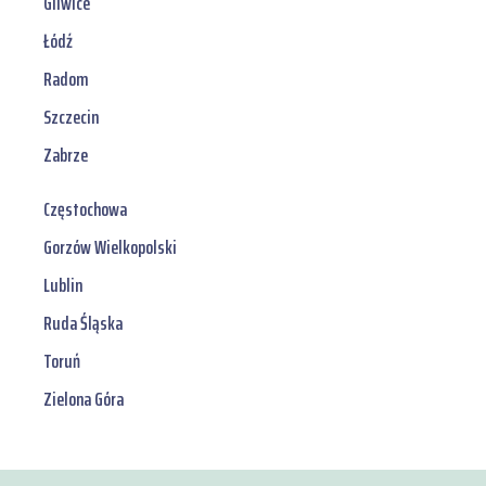
Gliwice
Łódź
Radom
Szczecin
Zabrze
Częstochowa
Gorzów Wielkopolski
Lublin
Ruda Śląska
Toruń
Zielona Góra