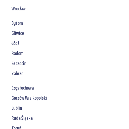
Wrocław
Bytom
Gliwice
Łódź
Radom
Szczecin
Zabrze
Częstochowa
Gorzów Wielkopolski
Lublin
Ruda Śląska
Toruń