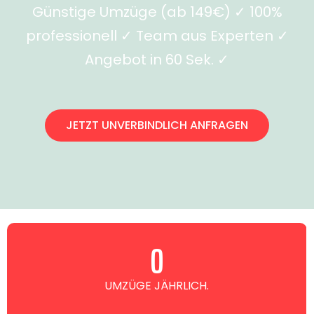
Günstige Umzüge (ab 149€) ✓ 100%
professionell ✓ Team aus Experten ✓
Angebot in 60 Sek. ✓
JETZT UNVERBINDLICH ANFRAGEN
0
UMZÜGE JÄHRLICH.