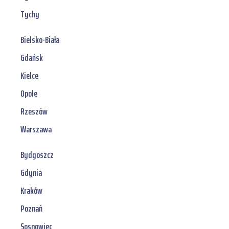
Tychy
Bielsko-Biała
Gdańsk
Kielce
Opole
Rzeszów
Warszawa
Bydgoszcz
Gdynia
Kraków
Poznań
Sosnowiec