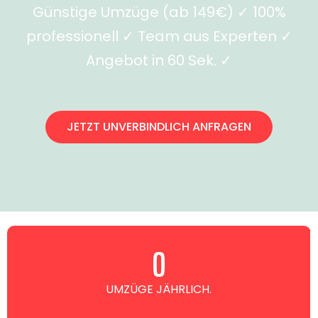
Günstige Umzüge (ab 149€) ✓ 100%
professionell ✓ Team aus Experten ✓
Angebot in 60 Sek. ✓
JETZT UNVERBINDLICH ANFRAGEN
0
UMZÜGE JÄHRLICH.