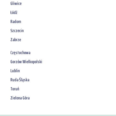
Gliwice
Łódź
Radom
Szczecin
Zabrze
Częstochowa
Gorzów Wielkopolski
Lublin
Ruda Śląska
Toruń
Zielona Góra