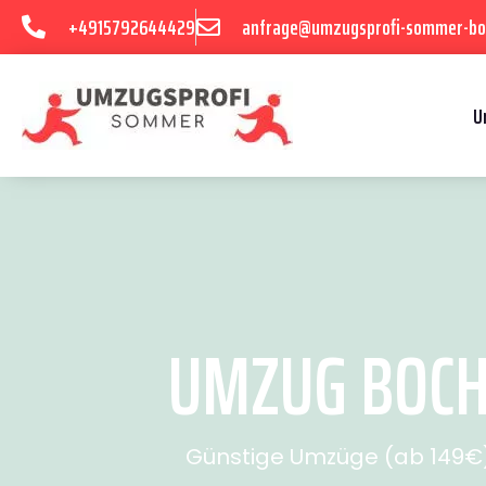
+4915792644429
anfrage@umzugsprofi-sommer-b
U
UMZUG BOCHU
Günstige Umzüge (ab 149€) 