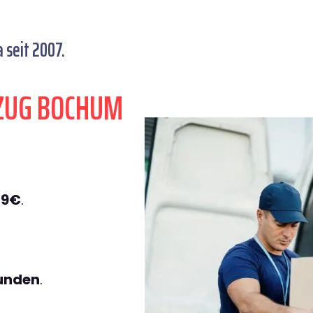
 seit 2007.
ZUG BOCHUM
49€
.
tunden
.