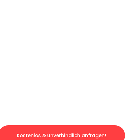
ICHES ANGEBOT IN
UNTER 60 S
slosen & sorgenfreien Umzug in Bochum: Erleb
taltet. Lassen Sie uns den schweren Teil übe
tspannten und kostengünstigen Servive!
Kostenlos & unverbindlich anfragen!