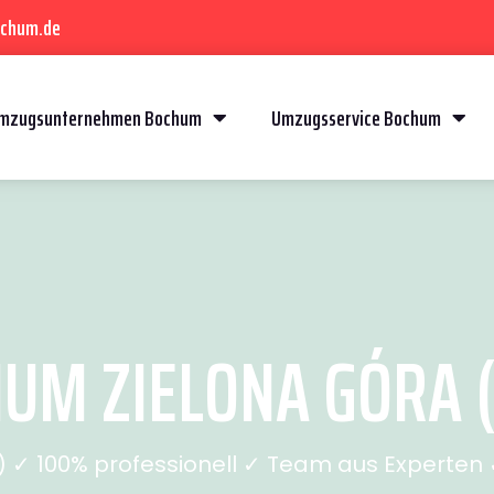
ochum.de
mzugsunternehmen Bochum
Umzugsservice Bochum
M ZIELONA GÓRA (
✓ 100% professionell ✓ Team aus Experten ✓