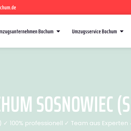
ochum.de
mzugsunternehmen Bochum
Umzugsservice Bochum
HUM SOSNOWIEC (SE
✓ 100% professionell ✓ Team aus Experten ✓