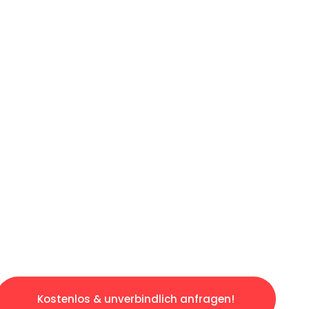
ICHES ANGEBOT IN
UNTER 60 S
slosen & sorgenfreien Umzug in Bochum: Erleb
taltet. Lassen Sie uns den schweren Teil übe
tspannten und kostengünstigen Servive!
Kostenlos & unverbindlich anfragen!