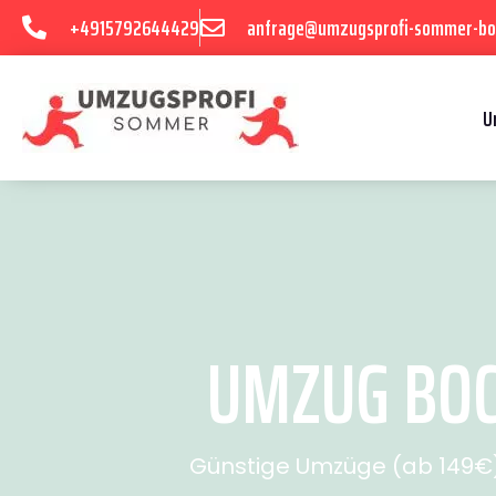
+4915792644429
anfrage@umzugsprofi-sommer-b
U
UMZUG BOC
Günstige Umzüge (ab 149€) 