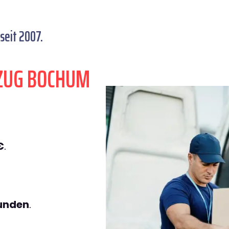
eit 2007.
ZUG BOCHUM
€
.
tunden
.