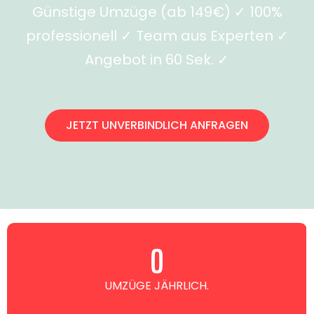
Günstige Umzüge (ab 149€) ✓ 100%
professionell ✓ Team aus Experten ✓
Angebot in 60 Sek. ✓
JETZT UNVERBINDLICH ANFRAGEN
0
UMZÜGE JÄHRLICH.