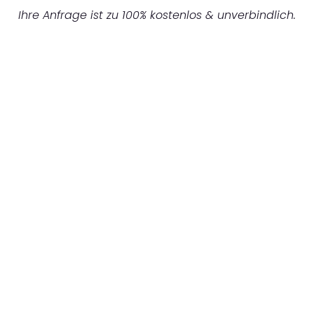
Ihre Anfrage ist zu 100% kostenlos & unverbindlich.
UNVERBINDLICHES ANGEBOT IN
UNTER 60 SEKUNDEN
:
Machen Sie sich bereit für einen
reibungslosen & sorgenfreien Umzug in
Bochum: Erleben Sie, wie unser Expertenteam
Ihren Umzug schnell, sicher und effizient
gestaltet. Lassen Sie uns den schweren Teil
übernehmen & freuen Sie sich auf einen
entspannten und kostengünstigen Servive!