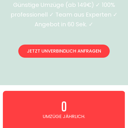
Günstige Umzüge (ab 149€) ✓ 100%
professionell ✓ Team aus Experten ✓
Angebot in 60 Sek. ✓
JETZT UNVERBINDLICH ANFRAGEN
0
UMZÜGE JÄHRLICH.