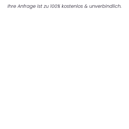
Ihre Anfrage ist zu 100% kostenlos & unverbindlich.
UNVERBINDLICHES ANGEBOT IN
UNTER 60 SEKUNDEN
:
Machen Sie sich bereit für einen
reibungslosen & sorgenfreien Umzug in
Bochum: Erleben Sie, wie unser Expertenteam
Ihren Umzug schnell, sicher und effizient
gestaltet. Lassen Sie uns den schweren Teil
übernehmen & freuen Sie sich auf einen
entspannten und kostengünstigen Servive!