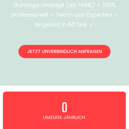
Günstige Umzüge (ab 149€) ✓ 100%
professionell ✓ Team aus Experten ✓
Angebot in 60 Sek. ✓
JETZT UNVERBINDLICH ANFRAGEN
0
UMZÜGE JÄHRLICH.