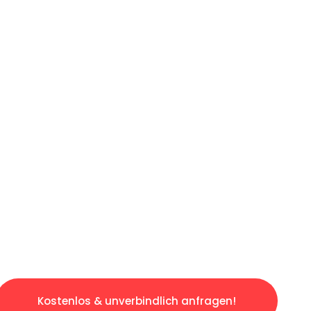
ICHES ANGEBOT IN
UNTER 60 S
slosen & sorgenfreien Umzug in Bochum: Erleb
taltet. Lassen Sie uns den schweren Teil übe
tspannten und kostengünstigen Servive!
Kostenlos & unverbindlich anfragen!