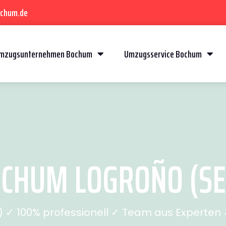
ochum.de
mzugsunternehmen Bochum
Umzugsservice Bochum
CHUM LOGROÑO (SEI
✓ 100% professionell ✓ Team aus Experten ✓