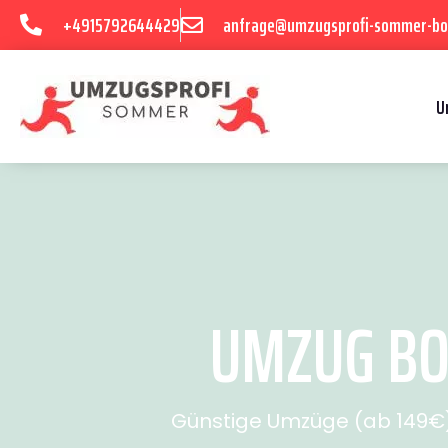
+4915792644429
anfrage@umzugsprofi-sommer-b
U
UMZUG BO
Günstige Umzüge (ab 149€) 