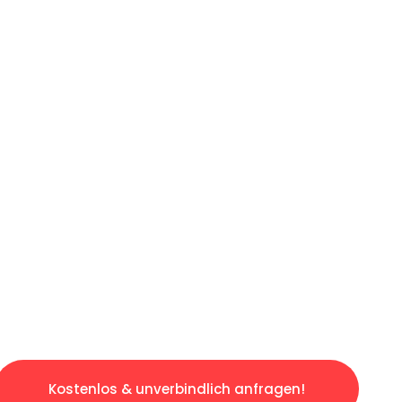
ICHES ANGEBOT IN
UNTER 60 S
slosen & sorgenfreien Umzug in Bochum: Erleb
taltet. Lassen Sie uns den schweren Teil übe
tspannten und kostengünstigen Servive!
Kostenlos & unverbindlich anfragen!