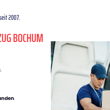
eit 2007.
ZUG BOCHUM
€
.
tunden
.