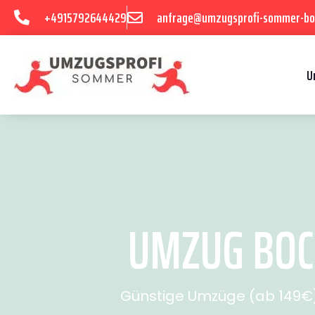
+4915792644429
anfrage@umzugsprofi-sommer-b
U
UMZUG BOCH
Günstige Umzüge (ab 149€) 