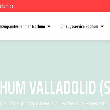
ochum.de
mzugsunternehmen Bochum
Umzugsservice Bochum
UM VALLADOLID (S
✓ 100% professionell ✓ Team aus Experten ✓