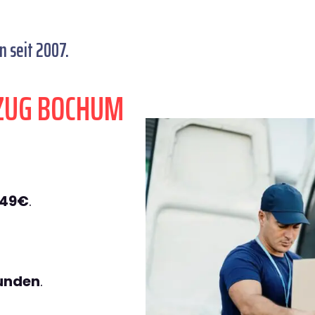
 seit 2007.
ZUG BOCHUM
149€
.
tunden
.