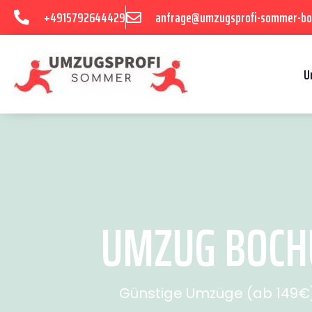
+4915792644429
anfrage@umzugsprofi-sommer-b
U
UMZUG BOCH
Günstige Umzüge (ab 149€) 