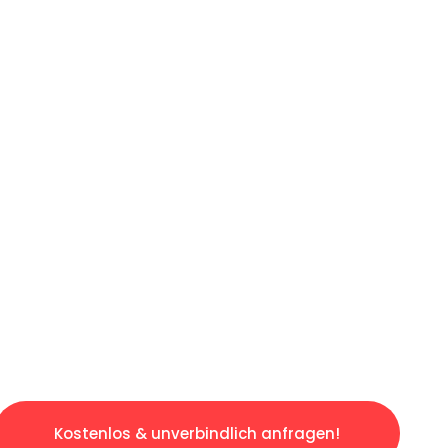
ICHES ANGEBOT IN
UNTER 60 S
slosen & sorgenfreien Umzug in Bochum: Erleb
taltet. Lassen Sie uns den schweren Teil übe
tspannten und kostengünstigen Servive!
Kostenlos & unverbindlich anfragen!