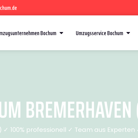
ochum.de
mzugsunternehmen Bochum
Umzugsservice Bochum
UM BREMERHAVEN (S
✓ 100% professionell ✓ Team aus Experten ✓