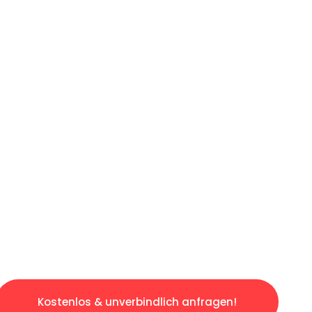
ICHES ANGEBOT IN
UNTER 60 S
slosen & sorgenfreien Umzug in Bochum: Erleb
taltet. Lassen Sie uns den schweren Teil übe
tspannten und kostengünstigen Servive!
Kostenlos & unverbindlich anfragen!